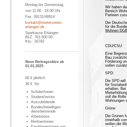
Montag bis Donnerstag
Wir haben da
von 11:00 - 16:00 Uhr
Bereich Wohn
Parteien zus
Fax: 09131/48914
kontakt@mieterverein-
Der Deutsch
für die Bunde
erlangen.de
Wohnen DG
Sparkasse Erlangen
BLZ: 763 500 00
Kto.: 26792
CDU/CSU:
Eine Begrenz
Bau zusätzlic
Förderung un
Neue Beitragssätze ab
sollen zusät
01.01.2025
SPD:
60 € jährlich
Die SPD will
36 € für:
für Sozialwo
erhalten. Bei
Schüler/innen
Mieterhöhung
soll die Rol
Student/inn/en
Wohnungen so
Auszubildende
Bundesfreiwilligen­
Grüne:
dienstleistende
Die Grünen h
Arbeitslose
innerhalb vo
Rentner/innen
wollen die M
Empfänger/innen von