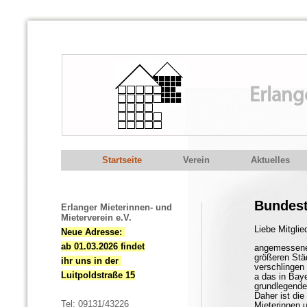
Erlang
Startseite
Verein
Aktuelles
Bundest
Erlanger Mieterinnen- und
Mieterverein e.V.
Liebe Mitglie
Neue Adresse:
ab 01.03.2026 findet
angemessenen
größeren Stä
ihr uns in der
verschlingen
Luitpoldstraße 15
a das in Bay
grundlegende
Daher ist di
Tel: 09131/43226
Mieterinnen 