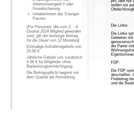
pro Jahr nur
Arbeitslosengeld II oder
wollen sie a
Grundsicherung
Obdachlosigk
Inhaber/innen des Erlanger
Passes
Die Linke:
(Für Personen, die vom 2. - 4.
Quartal 2024 Mitglied geworden
Die Linke sp
sind, gilt der bisherige Beitrag
Gebieten mi
für die Dauer von 12 Monaten
)
genossensch
die Partei mi
Einmalige Aufnahmegebühr von
Wohnungskonz
20,00 €
Eigentumswoh
Jährliche Gebühr von zusätzlich
6.00 € für Mitglieder ohne
FDP:
Bankeinzugsermächtigung
Die FDP spri
Die Beitragspflicht beginnt mit
abschaffen. 
dem Quartal der Anmeldung
Freibetrag b
und die Bear