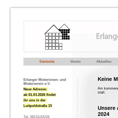
Erlang
Startseite
Verein
Aktuelles
Keine M
Erlanger Mieterinnen- und
Mieterverein e.V.
Am kommenden
Neue Adresse:
statt.
ab 01.03.2026 findet
ihr uns in der
Luitpoldstraße 15
Unsere 
2024
Tel: 09131/43226