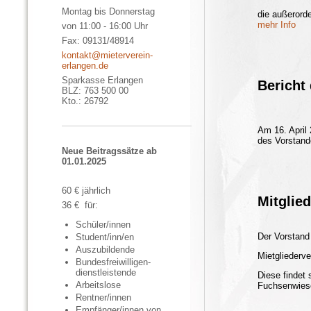
Montag bis Donnerstag
die außerord
mehr Info
von 11:00 - 16:00 Uhr
Fax: 09131/48914
kontakt@mieterverein-
erlangen.de
Sparkasse Erlangen
Bericht
BLZ: 763 500 00
Kto.: 26792
Am 16. April
des Vorstande
Neue Beitragssätze ab
01.01.2025
60 € jährlich
Mitglie
36 € für:
Schüler/innen
Der Vorstand 
Student/inn/en
Auszubildende
Mietgliederv
Bundesfreiwilligen­
dienstleistende
Diese findet 
Arbeitslose
Fuchsenwiese
Rentner/innen
Empfänger/innen von